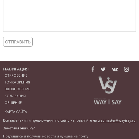
НАВИГАЦИЯ
ОТКРОВЕНИЕ
ТОЧКА ЗРЕНИЯ
ВДОХНОВЕНИЕ
КОЛЛЕКЦИЯ
ОБЩЕНИЕ
Нашли ошибку в текст?
Выделите ее и нажмите
КАРТА САЙТА
CTRL+ENTER!
Все замечания и предложения по сайту направляйте на
webmaster@wayisay.ru
Заметили ошибку?
Подпишись и получай новости и лучшее на почту: