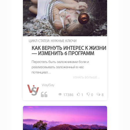
ЦИКЛ СТАТЕЙ: НУЖНЫЕ КЛЮЧИ
КАК ВЕРНУТЬ ИНТЕРЕС К ЖИЗНИ
— ИЗМЕНИТЬ 6 ПРОГРАММ
Перестать быть заложниками боли и
реализовывать заложенный в нас
потенциал…
УЗНАТЬ БОЛЬШЕ...
WayISay
17386
1
0
8