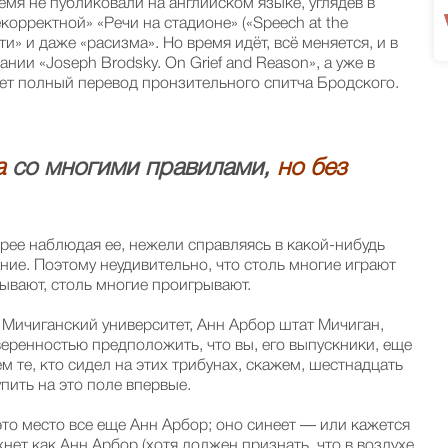
мя не публиковали на английском языке, углядев в
корректной» «Речи на стадионе» («Speech at the
и» и даже «расизма». Но время идёт, всё меняется, и в
ании «Joseph Brodsky. On Grief and Reason», а уже в
ает полный перевод пронзительного спитча Бродского.
а
со многими правилами,
но без
корее наблюдая ее, нежели справляясь в какой-нибудь
ние. Поэтому неудивительно, что столь многие играют
ывают, столь многие проигрывают.
 Мичиганский университет, Анн Арбор штат Мичиган,
веренностью предположить, что вы, его выпускники, еще
 те, кто сидел на этих трибунах, скажем, шестнадцать
упить на это поле впервые.
это место все еще Анн Арбор; оно синеет — или кажется
нет как Анн Арбор (хотя должен признать, что в воздухе