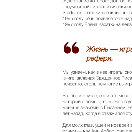
содержание которого долгое вре
«неуместной» и «политически не
Stadium») оттенки «реакционност
1995 году речь появляется в изд
1997 году Елена Касаткина дел
Жизнь — игр
рефери.
Мы узнаем, как в нее играть, с
книге, включая Священное Писа
нечестно, столь немногие выигр
В любом случае, если это место
который я помню, то можно с у
меньше знакомы с Писанием, чем
лет назад, когда я отважился ст
Для моих глаз, ушей и ноздрей 
синим — как Анн Арбор; оно пах