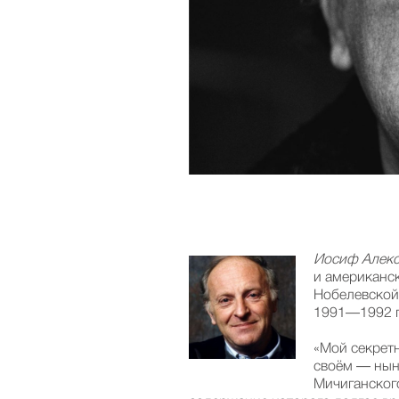
Иосиф Алек
и американск
Нобелевской 
1991—1992 г
«Мой секрет
своём — нын
Мичиганского