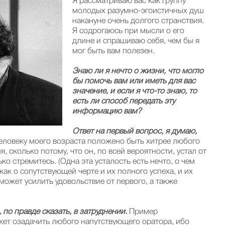
Я рассматриваю вас как группу
молодых разумно-эгоистичных душ
накануне очень долгого странствия.
Я содрогаюсь при мысли о его
длине и спрашиваю себя, чем бы я
мог быть вам полезен.
Знаю ли я нечто о жизни, что могло
бы помочь вам или иметь для вас
значение, и если я что-то знаю, то
есть ли способ передать эту
информацию вам?
Ответ на первый вопрос, я думаю,
человеку моего возраста положено быть хитрее любого
, сколько потому, что он, по всей вероятности, устал от
о стремитесь. (Одна эта усталость есть нечто, о чем
ак о сопутствующей черте и их полного успеха, и их
может усилить удовольствие от первого, а также
, по правде сказать, в затруднении.
Пример
ет озадачить любого напутствующего оратора, ибо