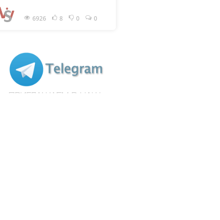
6926
8
0
0