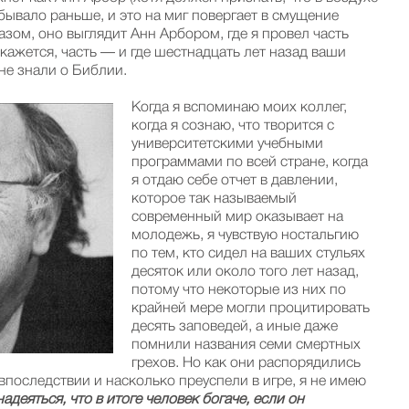
бывало раньше, и это на миг повергает в смущение
азом, оно выглядит Анн Арбором, где я провел часть
кажется, часть — и где шестнадцать лет назад ваши
не знали о Библии.
Когда я вспоминаю моих коллег,
когда я сознаю, что творится с
университетскими учебными
программами по всей стране, когда
я отдаю себе отчет в давлении,
которое так называемый
современный мир оказывает на
молодежь, я чувствую ностальгию
по тем, кто сидел на ваших стульях
десяток или около того лет назад,
потому что некоторые из них по
крайней мере могли процитировать
десять заповедей, а иные даже
помнили названия семи смертных
грехов. Но как они распорядились
последствии и насколько преуспели в игре, я не имею
адеяться, что в итоге человек богаче, если он